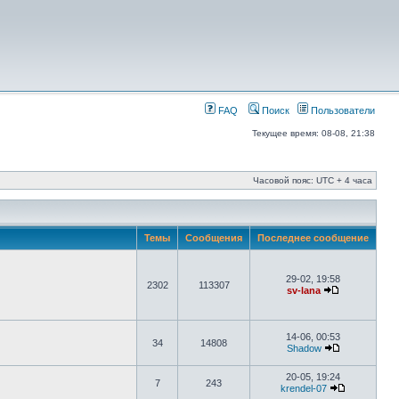
FAQ
Поиск
Пользователи
Текущее время: 08-08, 21:38
Часовой пояс: UTC + 4 часа
Темы
Сообщения
Последнее сообщение
29-02, 19:58
2302
113307
sv-lana
14-06, 00:53
34
14808
Shadow
20-05, 19:24
7
243
krendel-07