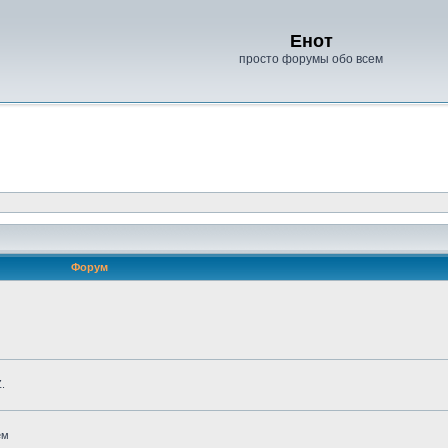
Енот
просто форумы обо всем
Форум
.
ем