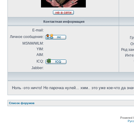
Контактная информация
E-mail:
Личное сообщение:
Гр
MSNM/WLM:
О
YIM:
Род за
AIM:
Инте
ICQ:
Jabber:
Ноль -это ничто! Но парочка нулей... хмм.. это уже кое-что да зна
Список форумов
Powered 
Рус