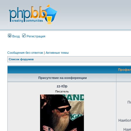
Вход
Регистрация
Сообщения без ответов
|
Активные темы
Список форумов
Профил
Присутствие на конференции
zz-tOp
Писатель
П
Наибол
Наиб