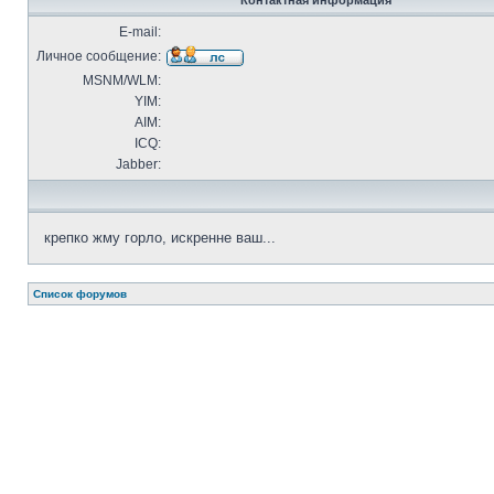
Контактная информация
E-mail:
Личное сообщение:
MSNM/WLM:
YIM:
AIM:
ICQ:
Jabber:
крепко жму горло, искренне ваш...
Список форумов