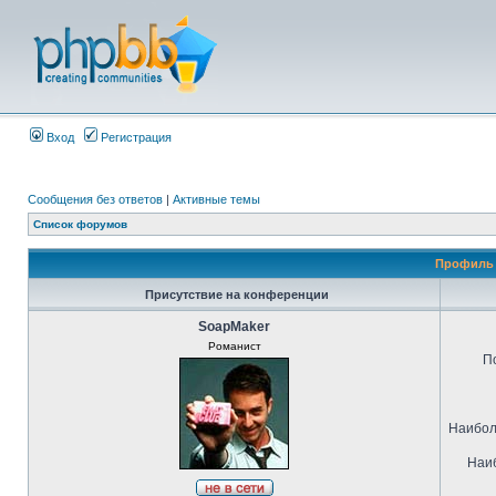
Вход
Регистрация
Сообщения без ответов
|
Активные темы
Список форумов
Профиль 
Присутствие на конференции
SoapMaker
Романист
П
Наибол
Наиб