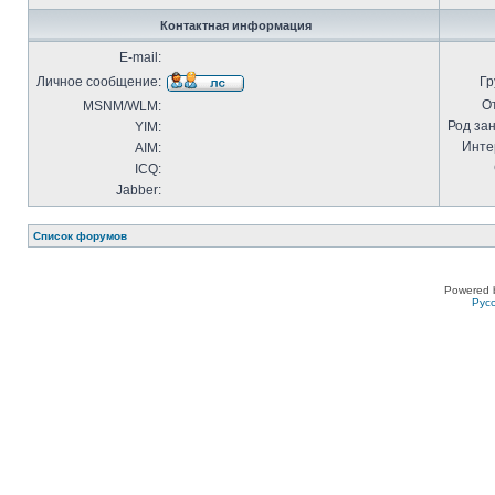
Контактная информация
E-mail:
Личное сообщение:
Гр
О
MSNM/WLM:
Род за
YIM:
Инте
AIM:
ICQ:
Jabber:
Список форумов
Powered 
Рус