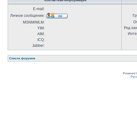
Контактная информация
E-mail:
Личное сообщение:
Гр
О
MSNM/WLM:
Род за
YIM:
Инте
AIM:
ICQ:
Jabber:
Список форумов
Powered 
Рус