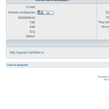
Контактная информация
E-mail:
Личное сообщение:
Гр
О
MSNM/WLM:
Род за
YIM:
Инте
AIM:
ICQ:
Jabber:
http://panarin.flyfolder.ru
Список форумов
Powered 
Рус