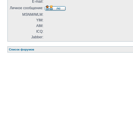
E-mail:
Личное сообщение:
MSNM/WLM:
YIM:
AIM:
ICQ:
Jabber:
Список форумов