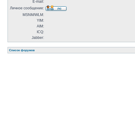
E-mail:
Личное сообщение:
MSNM/WLM:
YIM:
AIM:
ICQ:
Jabber:
Список форумов