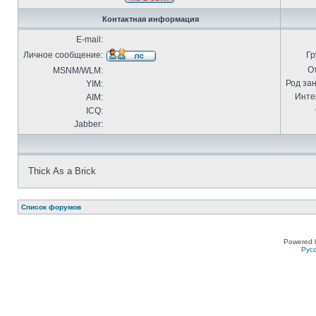
Контактная информация
E-mail:
Личное сообщение:
Гр
О
MSNM/WLM:
Род за
YIM:
Инте
AIM:
ICQ:
Jabber:
Thick As a Brick
Список форумов
Powered 
Рус